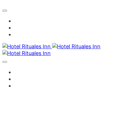
Inicio
Habitaciones
Servicios
Nosotros
Galería
Contáctanos
Casa Rituales – Tullumayu