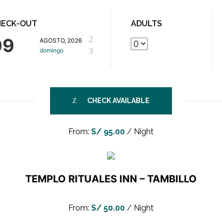
HECK-OUT
ADULTS
09
AGOSTO, 2026
domingo
CHECK AVAILABLE
From:
S/
95.00
/ Night
TEMPLO RITUALES INN – TAMBILLO
900 m2
4 Adults
From:
S/
50.00
/ Night