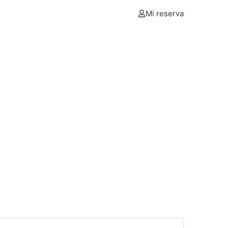
Mi reserva
L
NOSOTROS
BOLETÍN
CONTÁCTANOS
Espacios