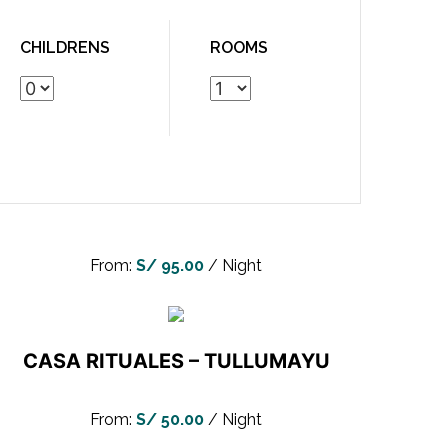
CHILDRENS
ROOMS
From:
S/
95.00
/ Night
CASA RITUALES – TULLUMAYU
170 m2
6 Adults
From:
S/
50.00
/ Night