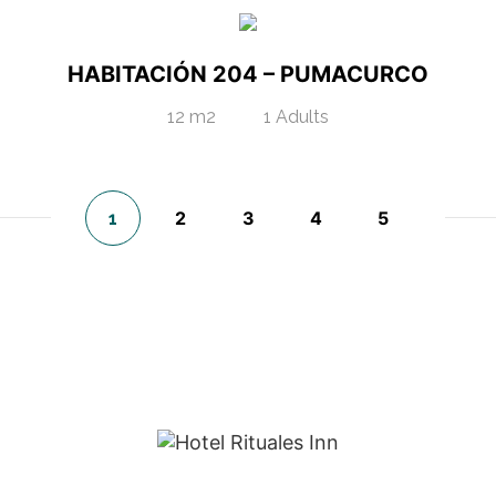
HABITACIÓN 204 – PUMACURCO
12 m2
1 Adults
2
3
4
5
1
"Entre Apus y Estrellas, tu descanso sagrado."