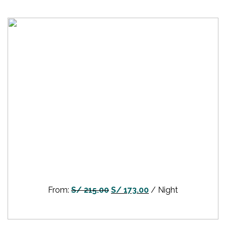
From:
S/
215.00
S/
173.00
/ Night