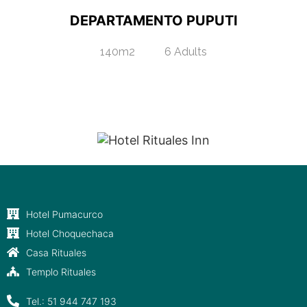
DEPARTAMENTO PUPUTI
140m2
6 Adults
"Entre Apus y Estrellas, tu descanso sagrado."
Hotel Pumacurco
Hotel Choquechaca
Casa Rituales
Templo Rituales
Tel.: 51 944 747 193