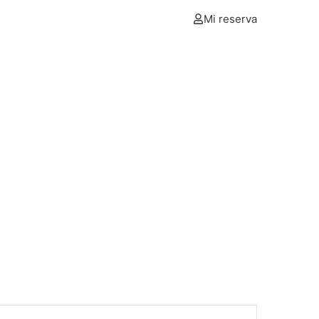
Mi reserva
L
NOSOTROS
BOLETÍN
CONTÁCTANOS
s Inn