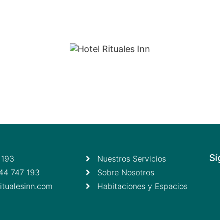
"Entre Apus y Estrellas, tu descanso sagrado."
Sí
 193
Nuestros Servicios
44 747 193
Sobre Nosotros
itualesinn.com
Habitaciones y Espacios