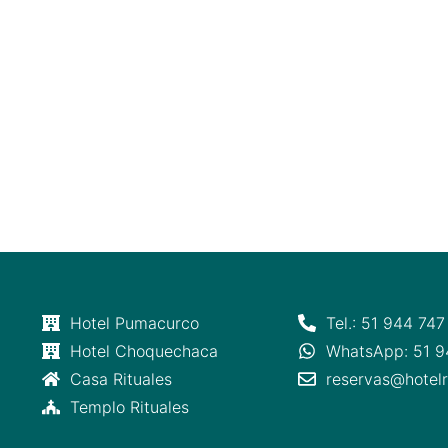
Hotel Pumacurco
Tel.: 51 944 747
Hotel Choquechaca
WhatsApp: 51 9
Casa Rituales
reservas@hotelr
Templo Rituales